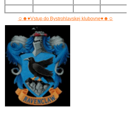
☺☻♥Vstup do Bystrohlavskej klubovne♥☻☺