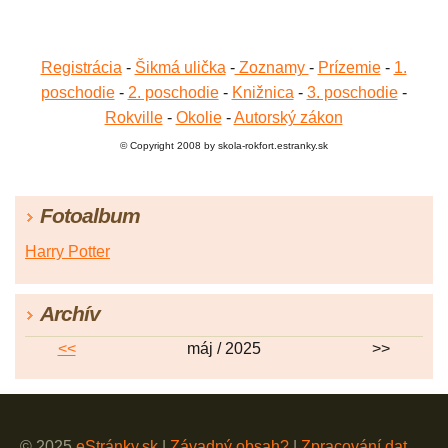
Registrácia
-
Šikmá ulička
-
Zoznamy
-
Prízemie
-
1.
poschodie
-
2. poschodie
-
Knižnica
-
3. poschodie
-
Rokville
-
Okolie
-
Autorský zákon
© Copyright 2008 by skola-rokfort.estranky.sk
Fotoalbum
Harry Potter
Archív
<<
máj / 2025
>>
© 2025
eStránky.sk
|
Závadný obsah?
|
Zpracování dat